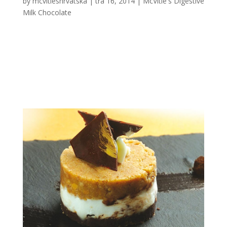
by
mcvitieshrvatska
|
tra 16, 2014
|
McVitie's Digestive
Milk Chocolate
Rizot na milanski nacin s Digestive keksima od mlijecne
cokolade Sastojci za 8 osoba Vrijeme pripreme: cca 60
minuta ZA RIZOT: 240 g rize za rizot 120 g maslaca 1 l
temeljca od povrca s dodatkom safrana 80 g ribanog
sira ulje i papar po zelji ZA SIRUP: 300 g jagoda...