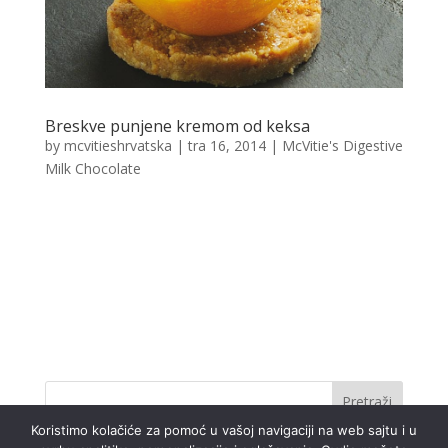
Breskve punjene kremom od keksa
by
mcvitieshrvatska
|
tra 16, 2014
|
McVitie's Digestive
Milk Chocolate
Originalni Cheescake Sastojci za 8 osoba Vrijeme
pripreme: cca 30 minuta Vrijeme kuhanja i hladjenja: 2
sata 8 polovica breskvi u sirupu 8 Original Digestive
keksa 200 g Mascarponea 100 g keksa Digestive s
mlijecnom cokoladom 2 zutanjka 1 zlica secera u
prahu 2 zlice...
Koristimo kolačiće za pomoć u vašoj navigaciji na web sajtu i u