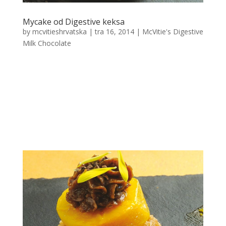
Mycake od Digestive keksa
by
mcvitieshrvatska
|
tra 16, 2014
|
McVitie's Digestive
Milk Chocolate
Mycake od Digestive keksa Sastojci za 8 osoba
Vrijeme pripreme: ccca 30 minuta Vrijeme kuhanja i
hladjenja: 2 sata ZA BAZU: 300 g Digestive keksa s
mlijecnom cokoladom 80 g maslaca ZA PJENU: 150 g
secera 250 g svjezeg sirnog namaza 2 zlice mlijeka ZA
COKOLADNU KREMU:...